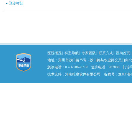
预诊祥知
医院概况
|
科室导航
|
专家团队
|
联系方式
|
设为首页
|
地址：郑州市沙口路25号（沙口路与农业路交叉口向北） 
急诊电话：0371-58678719 值班电话：967886 门诊导医
技术支持：
河南维康软件有限公司
备案号：
豫ICP备1