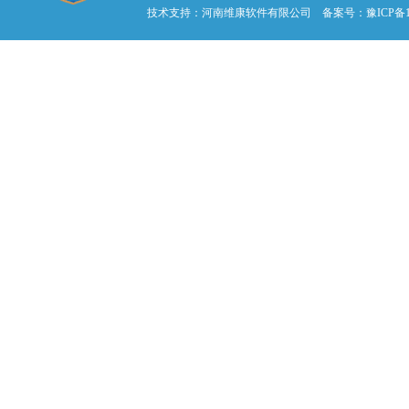
技术支持：
河南维康软件有限公司
备案号：
豫ICP备1